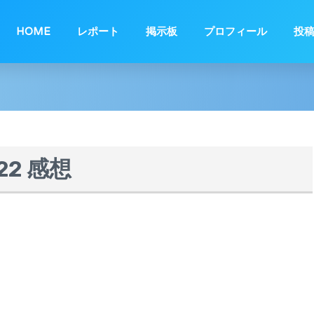
HOME
レポート
掲示板
プロフィール
投
/22 感想